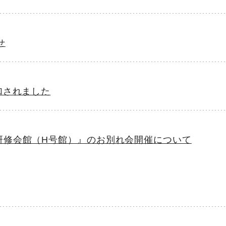
せ
加されました
研修会館（H号館）』のお別れ会開催について