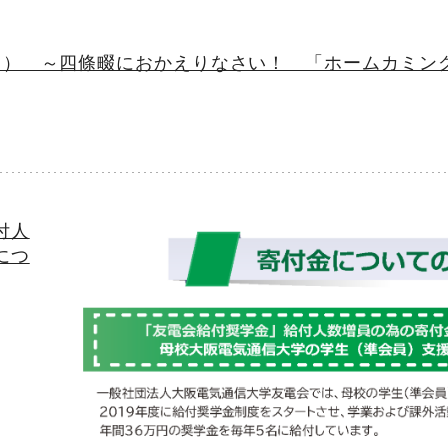
日） ～四條畷におかえりなさい！ 「ホームカミン
付人
につ