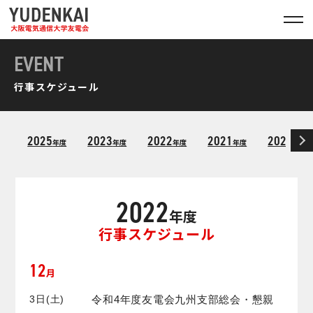
EVENT
行事スケジュール
2025
2023
2022
2021
2020
年度
年度
年度
年度
年度
2022
年度
行事スケジュール
12
月
3日(土)
令和4年度友電会九州支部総会・懇親