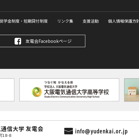
奨学金制度・
短期貸付制度
リンク集
支援活動
個人情報保護方
友電会Facebookページ
気通信大学 友電会
info@yudenkai.or.jp
18-8